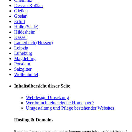
Chemnitz
Dessau-Roßlau
Gießen
Goslar
Erfurt
Halle (Saale)
Hildesheim
Kassel
Lauterbach (Hessen)
Leipzig
Lüneburg
Magdeburg
Potsdam
Salzgitter
Wolfenbüttel
Inhaltsübersicht dieser Seite
Webdesign Umsetzung
Wer braucht eine eigene Homepage?
Umgestaltung und Pflege bestehender Websites
Hosting & Domains
Bei allen Leistungen rund um das Internet setzte ich ausschließlich auf