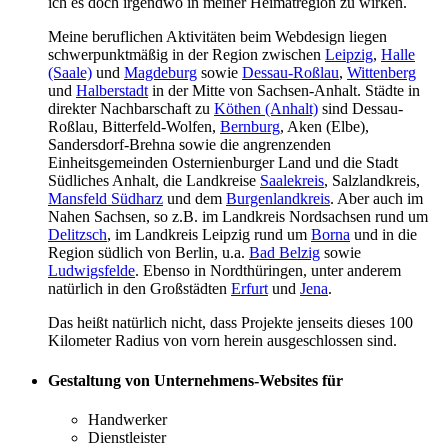
ich es doch irgendwo in meiner Heimatregion zu wirken.
Meine beruflichen Aktivitäten beim Webdesign liegen
schwer­punkt­mäßig in der Region zwischen
Leipzig
,
Halle
(Saale)
und
Magdeburg
sowie
Dessau-Roßlau
,
Wittenberg
und
Halberstadt
in der Mitte von Sachsen-Anhalt. Städte in
direkter Nachbarschaft zu
Köthen (Anhalt)
sind Dessau-
Roßlau, Bitterfeld-Wolfen,
Bernburg
, Aken (Elbe),
Sandersdorf-Brehna sowie die angrenzenden
Einheitsgemeinden Osternienburger Land und die Stadt
Südliches Anhalt, die Landkreise
Saalekreis
, Salzlandkreis,
Mansfeld Südharz
und dem
Burgenlandkreis
. Aber auch im
Nahen Sachsen, so z.B. im Landkreis Nordsachsen rund um
Delitzsch
, im Landkreis Leipzig rund um
Borna
und in die
Region südlich von Berlin, u.a.
Bad Belzig
sowie
Ludwigsfelde
. Ebenso in Nordthüringen, unter anderem
natürlich in den Großstädten
Erfurt
und
Jena
.
Das heißt natürlich nicht, dass Projekte jenseits dieses 100
Kilometer Radius von vorn herein ausgeschlossen sind.
Gestaltung von Unternehmens-Websites für
Handwerker
Dienstleister