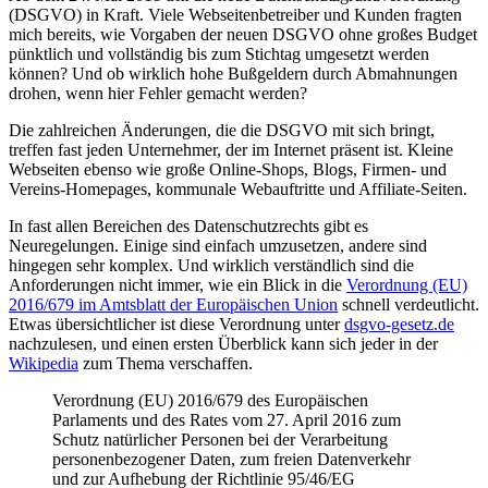
(DSGVO) in Kraft. Viele Webseitenbetreiber und Kunden fragten
mich bereits, wie Vorgaben der neuen DSGVO ohne großes Budget
pünktlich und vollständig bis zum Stichtag umgesetzt werden
können? Und ob wirklich hohe Bußgeldern durch Abmahnungen
drohen, wenn hier Fehler gemacht werden?
Die zahlreichen Änderungen, die die DSGVO mit sich bringt,
treffen fast jeden Unternehmer, der im Internet präsent ist. Kleine
Webseiten ebenso wie große Online-Shops, Blogs, Firmen- und
Vereins-Homepages, kommunale Webauftritte und Affiliate-Seiten.
In fast allen Bereichen des Datenschutzrechts gibt es
Neuregelungen. Einige sind einfach umzusetzen, andere sind
hingegen sehr komplex. Und wirklich verständlich sind die
Anforderungen nicht immer, wie ein Blick in die
Verordnung (EU)
2016/679 im Amtsblatt der Europäischen Union
schnell verdeutlicht.
Etwas übersichtlicher ist diese Verordnung unter
dsgvo-gesetz.de
nachzulesen, und einen ersten Überblick kann sich jeder in der
Wikipedia
zum Thema verschaffen.
Verordnung (EU) 2016/679 des Europäischen
Parlaments und des Rates vom 27. April 2016 zum
Schutz natürlicher Personen bei der Verarbeitung
personenbezogener Daten, zum freien Datenverkehr
und zur Aufhebung der Richtlinie 95/46/EG