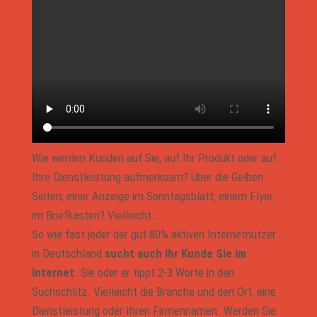
Wie werden Kunden auf Sie, auf Ihr Produkt oder auf
Ihre Dienstleistung aufmerksam? Über die Gelben
Seiten, einer Anzeige im Sonntagsblatt, einem Flyer
im Briefkasten? Vielleicht …
So wie fast jeder der gut 80% aktiven Internetnutzer
in Deutschland
sucht auch Ihr Kunde Sie im
Internet
. Sie oder er tippt 2-3 Worte in den
Suchschlitz. Vielleicht die Branche und den Ort, eine
Dienstleistung oder Ihren Firmennamen. Werden Sie