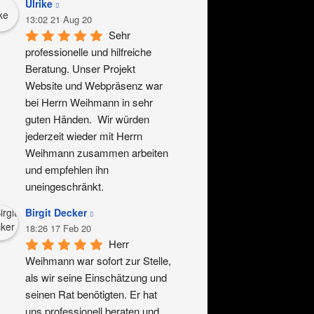
Ulrike
13:02 21 Aug 20
Sehr 
professionelle und hilfreiche 
Beratung. Unser Projekt 
Website und Webpräsenz war 
bei Herrn Weihmann in sehr 
guten Händen.  Wir würden 
jederzeit wieder mit Herrn 
Weihmann zusammen arbeiten 
und empfehlen ihn 
uneingeschränkt.
Birgit Decker
18:26 17 Feb 20
Herr 
Weihmann war sofort zur Stelle, 
als wir seine Einschätzung und 
seinen Rat benötigten. Er hat 
uns professionell beraten und 