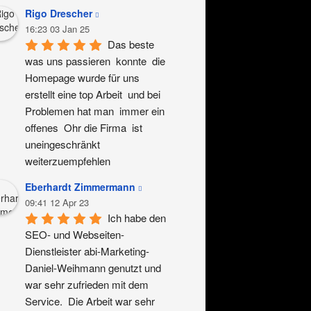
Rigo Drescher
16:23 03 Jan 25
Das beste 
was uns passieren  konnte  die 
Homepage wurde für uns 
erstellt eine top Arbeit  und bei 
Problemen hat man  immer ein 
offenes  Ohr die Firma  ist 
uneingeschränkt 
weiterzuempfehlen
Eberhardt Zimmermann
09:41 12 Apr 23
Ich habe den 
SEO- und Webseiten-
Dienstleister abi-Marketing-
Daniel-Weihmann genutzt und 
war sehr zufrieden mit dem 
Service.  Die Arbeit war sehr 