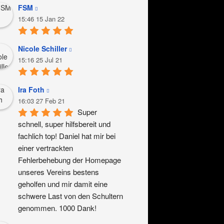
FSM
15:46 15 Jan 22
Nicole Schiller
15:16 25 Jul 21
Ira Foth
16:03 27 Feb 21
Super 
schnell, super hilfsbereit und 
fachlich top! Daniel hat mir bei 
einer vertrackten 
Fehlerbehebung der Homepage 
unseres Vereins bestens 
geholfen und mir damit eine 
schwere Last von den Schultern 
genommen. 1000 Dank!