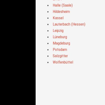
Halle (Saale)
Hildesheim
Kassel
Lauterbach (Hessen)
Leipzig
Lüneburg
Magdeburg
Potsdam
Salzgitter
Wolfenbüttel