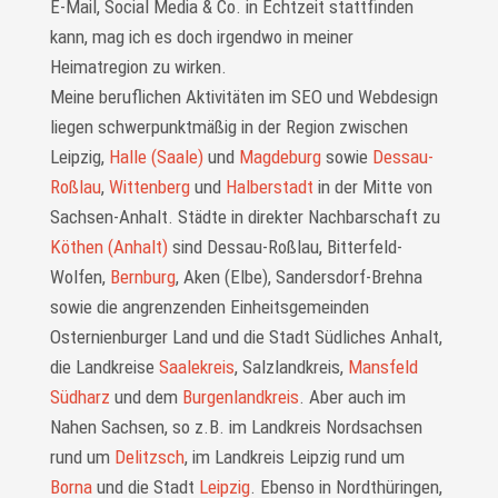
E-Mail, Social Media & Co. in Echtzeit statt­finden
kann, mag ich es doch irgendwo in meiner
Heimatregion zu wirken.
Meine beruflichen Aktivitäten im SEO und Webdesign
liegen schwer­punkt­mäßig in der Region zwischen
Leipzig,
Halle (Saale)
und
Magdeburg
sowie
Dessau-
Roßlau
,
Wittenberg
und
Halberstadt
in der Mitte von
Sachsen-Anhalt. Städte in direkter Nachbarschaft zu
Köthen (Anhalt)
sind Dessau-Roßlau, Bitterfeld-
Wolfen,
Bernburg
, Aken (Elbe), Sandersdorf-Brehna
sowie die angrenzenden Einheitsgemeinden
Osternienburger Land und die Stadt Südliches Anhalt,
die Landkreise
Saalekreis
, Salzlandkreis,
Mansfeld
Südharz
und dem
Burgenlandkreis
. Aber auch im
Nahen Sachsen, so z.B. im Landkreis Nordsachsen
rund um
Delitzsch
, im Landkreis Leipzig rund um
Borna
und die Stadt
Leipzig
. Ebenso in Nordthüringen,