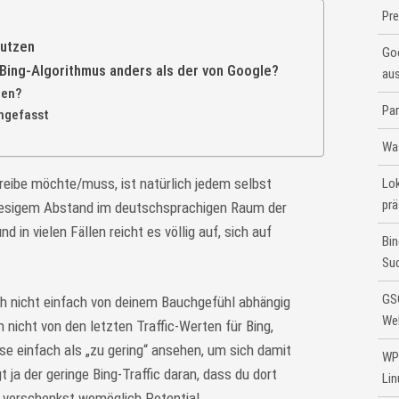
Pr
nutzen
Go
Bing-Algorithmus anders als der von Google?
aus
hen?
Par
ngefasst
Wa
reibe möchte/muss, ist natürlich jedem selbst
Lok
prä
riesigem Abstand im deutschsprachigen Raum der
 in vielen Fällen reicht es völlig auf, sich auf
Bin
Suc
GS
ch nicht einfach von deinem Bauchgefühl abhängig
Web
nicht von den letzten Traffic-Werten für Bing,
e einfach als „zu gering“ ansehen, um sich damit
WP-
t ja der geringe Bing-Traffic daran, dass du dort
Li
 verschenkst womöglich Potential.