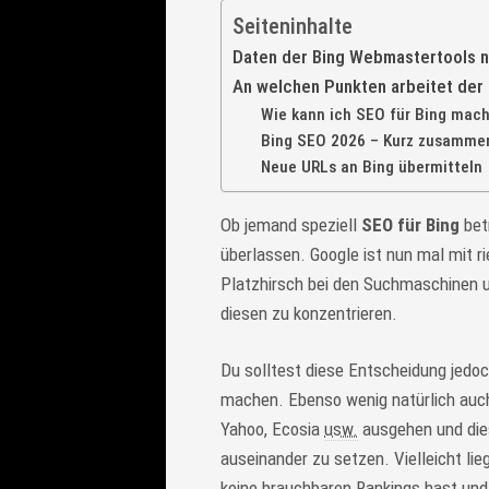
Seiteninhalte
Daten der Bing Webmastertools 
An welchen Punkten arbeitet der 
Wie kann ich SEO für Bing mac
Bing SEO 2026 – Kurz zusamme
Neue URLs an Bing übermitteln
Ob jemand speziell
SEO für Bing
bet
überlassen. Google ist nun mal mit 
Platzhirsch bei den Suchmaschinen und
diesen zu konzentrieren.
Du solltest diese Entscheidung jedo
machen. Ebenso wenig natürlich auch 
Yahoo, Ecosia
usw.
ausgehen und dies
auseinander zu setzen. Vielleicht lieg
keine brauchbaren Rankings hast und