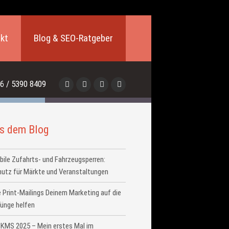
kt
Blog & SEO-Ratgeber
6 / 5390 8409
s dem Blog
ile Zufahrts- und Fahrzeugsperren:
utz für Märkte und Veranstaltungen
 Print-Mailings Deinem Marketing auf die
ünge helfen
KMS 2025 – Mein erstes Mal im