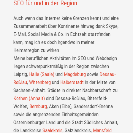
SEO für und in der Region
Auch wenn das Internet keine Grenzen kennt und eine
Zusammenarbeit über Kontinente hinweg dank Skype,
E-Mail, Social Media & Co. in Echtzeit statt­finden
kann, mag ich es doch irgendwo in meiner
Heimatregion zu wirken.
Meine beruflichen Aktivitäten im SEO und Webdesign
liegen schwer­punkt­mäßig in der Region zwischen
Leipzig,
Halle (Saale)
und
Magdeburg
sowie
Dessau-
Roßlau
,
Wittenberg
und
Halberstadt
in der Mitte von
Sachsen-Anhalt. Städte in direkter Nachbarschaft zu
Köthen (Anhalt)
sind Dessau-Roßlau, Bitterfeld-
Wolfen,
Bernburg
, Aken (Elbe), Sandersdorf-Brehna
sowie die angrenzenden Einheitsgemeinden
Osternienburger Land und die Stadt Südliches Anhalt,
die Landkreise
Saalekreis
, Salzlandkreis,
Mansfeld