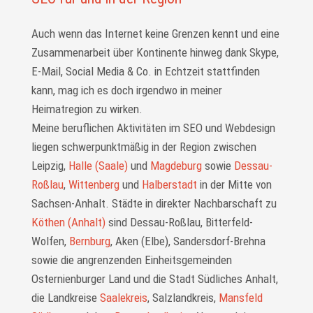
Auch wenn das Internet keine Grenzen kennt und eine
Zusammenarbeit über Kontinente hinweg dank Skype,
E-Mail, Social Media & Co. in Echtzeit statt­finden
kann, mag ich es doch irgendwo in meiner
Heimatregion zu wirken.
Meine beruflichen Aktivitäten im SEO und Webdesign
liegen schwer­punkt­mäßig in der Region zwischen
Leipzig,
Halle (Saale)
und
Magdeburg
sowie
Dessau-
Roßlau
,
Wittenberg
und
Halberstadt
in der Mitte von
Sachsen-Anhalt. Städte in direkter Nachbarschaft zu
Köthen (Anhalt)
sind Dessau-Roßlau, Bitterfeld-
Wolfen,
Bernburg
, Aken (Elbe), Sandersdorf-Brehna
sowie die angrenzenden Einheitsgemeinden
Osternienburger Land und die Stadt Südliches Anhalt,
die Landkreise
Saalekreis
, Salzlandkreis,
Mansfeld