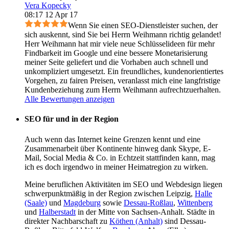
Vera Kopecky
08:17 12 Apr 17
Wenn Sie einen SEO-Dienstleister suchen, der
sich auskennt, sind Sie bei Herrn Weihmann richtig gelandet!
Herr Weihmann hat mir viele neue Schlüsselideen für mehr
Findbarkeit im Google und eine bessere Monetarisierung
meiner Seite geliefert und die Vorhaben auch schnell und
unkompliziert umgesetzt. Ein freundliches, kundenorientiertes
Vorgehen, zu fairen Preisen, veranlasst mich eine langfristige
Kundenbeziehung zum Herrn Weihmann aufrechtzuerhalten.
Alle Bewertungen anzeigen
SEO für und in der Region
Auch wenn das Internet keine Grenzen kennt und eine
Zusammenarbeit über Kontinente hinweg dank Skype, E-
Mail, Social Media & Co. in Echtzeit statt­finden kann, mag
ich es doch irgendwo in meiner Heimatregion zu wirken.
Meine beruflichen Aktivitäten im SEO und Webdesign liegen
schwer­punkt­mäßig in der Region zwischen Leipzig,
Halle
(Saale)
und
Magdeburg
sowie
Dessau-Roßlau
,
Wittenberg
und
Halberstadt
in der Mitte von Sachsen-Anhalt. Städte in
direkter Nachbarschaft zu
Köthen (Anhalt)
sind Dessau-