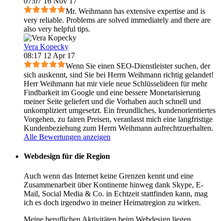
07:07 16 Nov 17
Mr. Weihmann has extensive expertise and is
very reliable. Problems are solved immediately and there are
also very helpful tips.
Vera Kopecky
08:17 12 Apr 17
Wenn Sie einen SEO-Dienstleister suchen, der
sich auskennt, sind Sie bei Herrn Weihmann richtig gelandet!
Herr Weihmann hat mir viele neue Schlüsselideen für mehr
Findbarkeit im Google und eine bessere Monetarisierung
meiner Seite geliefert und die Vorhaben auch schnell und
unkompliziert umgesetzt. Ein freundliches, kundenorientiertes
Vorgehen, zu fairen Preisen, veranlasst mich eine langfristige
Kundenbeziehung zum Herrn Weihmann aufrechtzuerhalten.
Alle Bewertungen anzeigen
Webdesign für die Region
Auch wenn das Internet keine Grenzen kennt und eine
Zusammenarbeit über Kontinente hinweg dank Skype, E-
Mail, Social Media & Co. in Echtzeit statt­finden kann, mag
ich es doch irgendwo in meiner Heimatregion zu wirken.
Meine beruflichen Aktivitäten beim Webdesign liegen