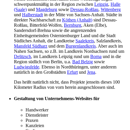
schwer­punkt­mäßig in der Region zwischen
Leipzig
,
Halle
(Saale)
und
Magdeburg
sowie
Dessau-Roßlau
,
Wittenberg
und
Halberstadt
in der Mitte von Sachsen-Anhalt. Städte in
direkter Nachbarschaft zu
Köthen (Anhalt)
sind Dessau-
Roßlau, Bitterfeld-Wolfen,
Bernburg
, Aken (Elbe),
Sandersdorf-Brehna sowie die angrenzenden
Einheitsgemeinden Osternienburger Land und die Stadt
Südliches Anhalt, die Landkreise
Saalekreis
, Salzlandkreis,
Mansfeld Südharz
und dem
Burgenlandkreis
. Aber auch im
Nahen Sachsen, so z.B. im Landkreis Nordsachsen rund um
Delitzsch
, im Landkreis Leipzig rund um
Borna
und in die
Region südlich von Berlin, u.a.
Bad Belzig
sowie
Ludwigsfelde
. Ebenso in Nordthüringen, unter anderem
natürlich in den Großstädten
Erfurt
und
Jena
.
Das heißt natürlich nicht, dass Projekte jenseits dieses 100
Kilometer Radius von vorn herein ausgeschlossen sind.
Gestaltung von Unternehmens-Websites für
Handwerker
Dienstleister
Praxen
Kanzleien